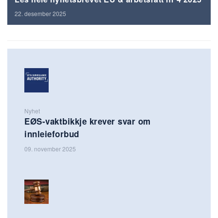
22. desember 2025
Nyhet
EØS-vaktbikkje krever svar om
innleieforbud
09. november 2025