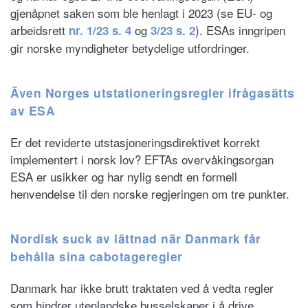
gjenåpnet saken som ble henlagt i 2023 (se EU- og
arbeidsrett
og
). ESAs inngripen
nr. 1/23 s. 4
3/23 s. 2
gir norske myndigheter betydelige utfordringer.
Även Norges utstationeringsregler ifrågasätts
av ESA
Er det reviderte utstasjoneringsdirektivet korrekt
implementert i norsk lov? EFTAs overvåkingsorgan
ESA er usikker og har nylig sendt en formell
henvendelse til den norske regjeringen om tre punkter.
Nordisk suck av lättnad när Danmark får
behålla sina cabotageregler
Danmark har ikke brutt traktaten ved å vedta regler
som hindrer utenlandske busselskaper i å drive