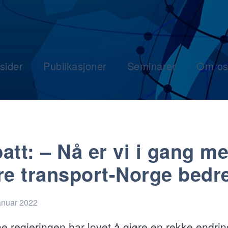
sider
Publikasjoner
Seminarer
Om os
att: – Nå er vi i gang m
re transport-Norge bedr
anuar 2022
e regjeringen har lovet å gjøre en rekke endrin