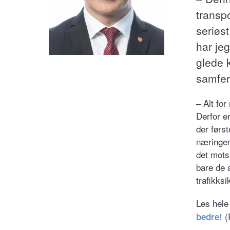
transpo
seriøst
har je
glede k
samfer
– Alt for
Derfor er
der først
næringen
det mots
bare de a
trafikksi
Les hele
(
bedre!