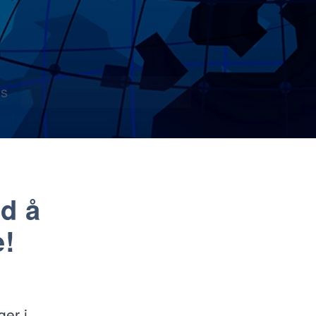
s
ed å
e!
ger i