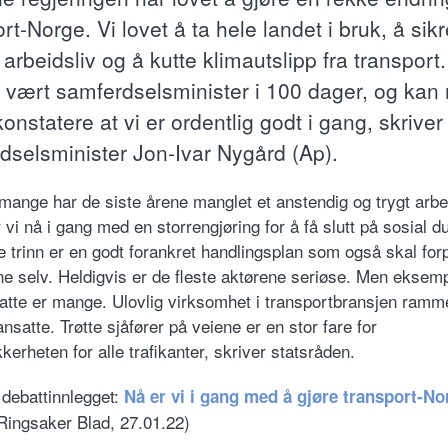
rt-Norge. Vi lovet å ta hele landet i bruk, å sikr
 arbeidsliv og å kutte klimautslipp fra transport
g vært samferdselsminister i 100 dager, og kan
onstatere at vi er ordentlig godt i gang, skriver
dselsminister Jon-Ivar Nygård (Ap).
 mange har de siste årene manglet et anstendig og trygt arbei
 vi nå i gang med en storrengjøring for å få slutt på sosial 
e trinn er en godt forankret handlingsplan som også skal forp
e selv. Heldigvis er de fleste aktørene seriøse. Men eksem
atte er mange. Ulovlig virksomhet i transportbransjen ramm
nsatte. Trøtte sjåfører på veiene er en stor fare for
kkerheten for alle trafikanter, skriver statsråden.
 debattinnlegget:
Nå er vi i gang med å gjøre transport-No
Ringsaker Blad, 27.01.22)