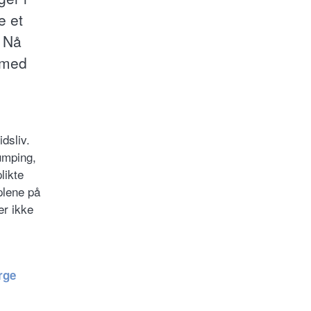
e et
. Nå
 med
dsliv.
dumping,
likte
plene på
er ikke
rge