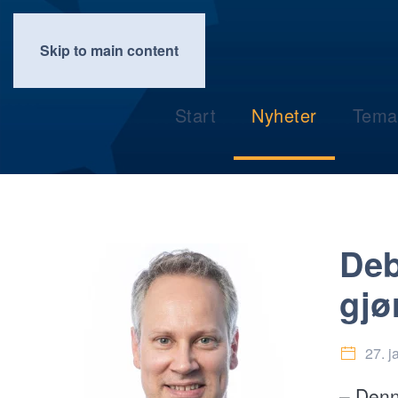
Skip to main content
Start
Nyheter
Tema
Deb
gjø
27. j
– Denn