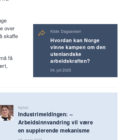
nge
re over
Kilde: Dagsavisen
å skaffe
Hvordan kan Norge
vinne kampen om den
utenlandske
 må få
arbeidskraften?
ert,
04. juli 2025
Nyhet
Industrimeldingen: –
Arbeidsinnvandring vil være
en supplerende mekanisme
28. mars 2025