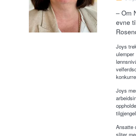
– Om N
evne ti
Rosend
Joys tre
ulemper 
lønnsniv
velferds
konkurre
Joys men
arbeidsi
oppholde
tilgjenge
Ansatte 
sliter me