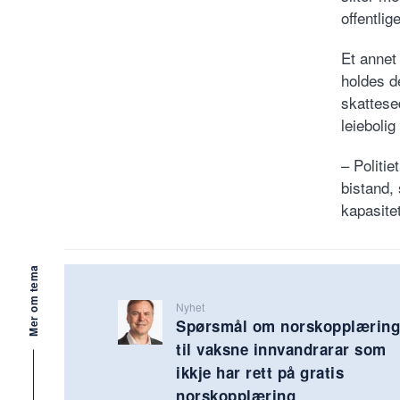
offentlig
Et annet
holdes d
skattesed
leiebolig
– Politie
bistand,
kapasite
Mer om tema
Nyhet
Spørsmål om norskopplæring
til vaksne innvandrarar som
ikkje har rett på gratis
norskopplæring