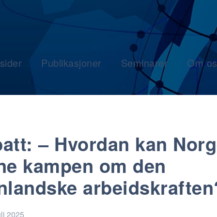
sider
Publikasjoner
Seminarer
Om os
att: – Hvordan kan Nor
ne kampen om den
nlandske arbeidskraften
uli 2025