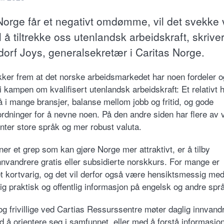
orge får et negativt omdømme, vil det svekke 
l å tiltrekke oss utenlandsk arbeidskraft, skriver
orf Joys, generalsekretær i Caritas Norge.
kker frem at det norske arbeidsmarkedet har noen fordeler o
i kampen om kvalifisert utenlandsk arbeidskraft: Et relativt 
å i mange bransjer, balanse mellom jobb og fritid, og gode
ordninger for å nevne noen. På den andre siden har flere av 
nter store språk og mer robust valuta.
er et grep som kan gjøre Norge mer attraktivt, er å tilby
nnvandrere gratis eller subsidierte norskkurs. For mange er
t kortvarig, og det vil derfor også være hensiktsmessig me
lig praktisk og offentlig informasjon på engelsk og andre spr
og frivillige ved Cartias Ressurssentre møter daglig innvan
d å orientere seg i samfunnet, eller med å forstå informasjon