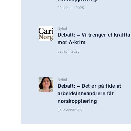
03. februar 2025
Nyhet
Debatt: – Vi trenger et kraftta
mot A-krim
02. april 2025
Nyhet
Debatt: – Det er på tide at
arbeidsinnvandrere får
norskopplæring
01. oktober 2025