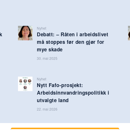
Nyhet
k
Debatt: – Råten i arbeidslivet
må stoppes før den gjør for
mye skade
30. mai 2025
Nyhet
Nytt Fafo-prosjekt:
Arbeidsinnvandringspolitikk i
utvalgte land
22. mai 2026