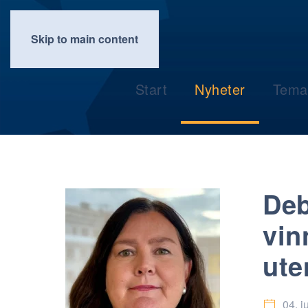
Skip to main content
Start
Nyheter
Tema
Deb
vin
ute
04. j