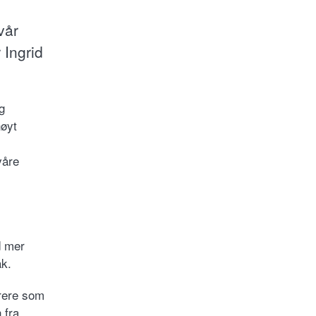
vår
 Ingrid
g
høyt
våre
d mer
åk.
drere som
 fra