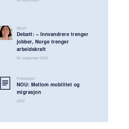
Nyhet
Debatt: – Innvandrere trenger
jobber, Norge trenger
arbeidskraft
03. september 2025
Publikasjon
NOU: Mellom mobilitet og
migrasjon
2022