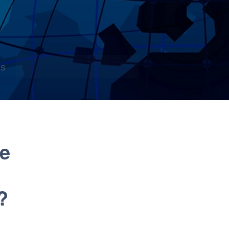
s
ge
?