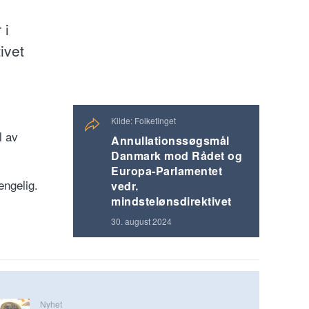
 i
ivet
Kilde: Folketinget
l av
Annullationssøgsmål
Danmark mod Rådet og
Europa-Parlamentet
engelig.
vedr.
mindstelønsdirektivet
30. august 2024
Nyhet