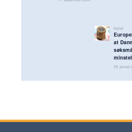
Nyhet
Europei
at Dan
søksmå
minstel
29. januar