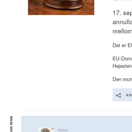
17. sep
annull
mellom
Det er E
EU-Domst
Højester
Den muntl
All
Mer om tema
Nyhet