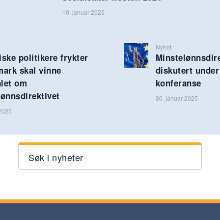
10. januar 2025
Nyhet
ske politikere frykter
Minstelønnsdire
mark skal vinne
diskutert under
let om
konferanse
ønnsdirektivet
30. januar 2025
 2025
Søk i nyheter