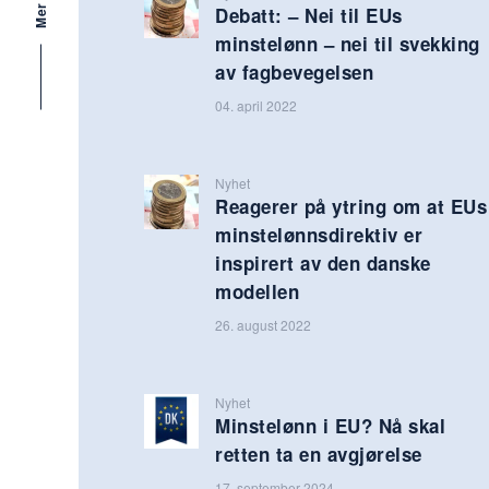
Debatt: – Nei til EUs
minstelønn – nei til svekking
av fagbevegelsen
04. april 2022
Nyhet
Reagerer på ytring om at EUs
minstelønnsdirektiv er
inspirert av den danske
modellen
26. august 2022
Nyhet
Minstelønn i EU? Nå skal
retten ta en avgjørelse
17. september 2024