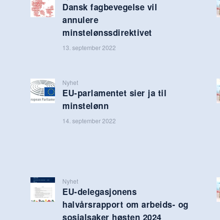
Dansk fagbevegelse vil
annulere
minstelønssdirektivet
13. september 2022
Nyhet
EU-parlamentet sier ja til
minstelønn
14. september 2022
Nyhet
EU-delegasjonens
halvårsrapport om arbeids- og
sosialsaker høsten 2024