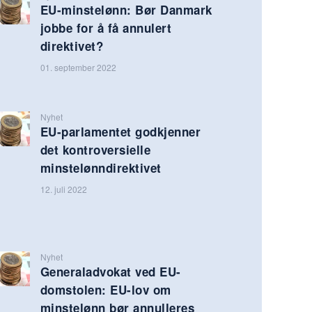
EU-minstelønn: Bør Danmark
jobbe for å få annulert
direktivet?
01. september 2022
Nyhet
EU-parlamentet godkjenner
det kontroversielle
minstelønndirektivet
12. juli 2022
Nyhet
Generaladvokat ved EU-
domstolen: EU-lov om
minstelønn bør annulleres