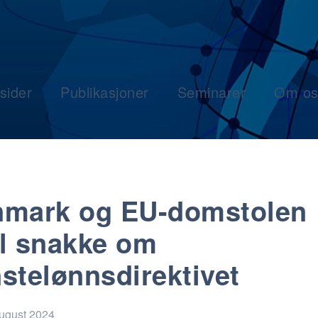
sider
Publikasjoner
Seminarer
Om os
mark og EU-domstolen
l snakke om
stelønnsdirektivet
august 2024