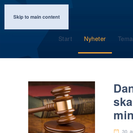
Skip to main content
Start
Nyheter
Tema
Dan
ska
min
30. 