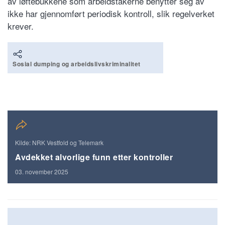
av løftebukkene som arbeidstakerne benytter seg av
ikke har gjennomført periodisk kontroll, slik regelverket
krever.
Sosial dumping og arbeidslivskriminalitet
Kilde: NRK Vestfold og Telemark
Avdekket alvorlige funn etter kontroller
03. november 2025