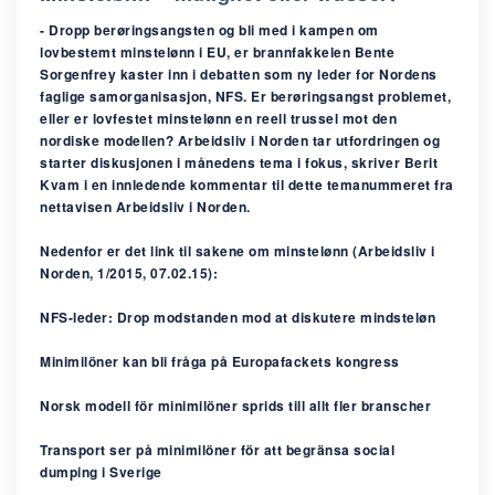
- Dropp berøringsangsten og bli med i kampen om
lovbestemt minstelønn i EU, er brannfakkelen Bente
Sorgenfrey kaster inn i debatten som ny leder for Nordens
faglige samorganisasjon, NFS. Er berøringsangst problemet,
eller er lovfestet minstelønn en reell trussel mot den
nordiske modellen? Arbeidsliv i Norden tar utfordringen og
starter diskusjonen i månedens tema i fokus, skriver Berit
Kvam i en innledende kommentar til dette temanummeret fra
nettavisen Arbeidsliv i Norden.
Nedenfor er det link til sakene om minstelønn (Arbeidsliv i
Norden, 1/2015, 07.02.15):
NFS-leder: Drop modstanden mod at diskutere mindsteløn
Minimilöner kan bli fråga på Europafackets kongress
Norsk modell för minimilöner sprids till allt fler branscher
Transport ser på minimilöner för att begränsa social
dumping i Sverige