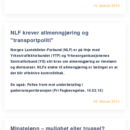
10. februar 2015
NLF krever allmenngjøring og
"transportpoliti"
Norges Lastebileier-Forbund (NLF) er på linje med
Yrkestrafikkforbundet (YTF) og Yrkesorganisasjonenes
Sentralforbund (YS) sitt krav om almenngjøring av timelønn
og diettsatser. NLFs støtte til allmengjøring er betinget av at
det blir effektive kontrolltiltak.
Se også: Felles front mot underbetaling i
godstransportbransjen (Fri Fagbevegelse, 10.02.15)
09. februar 2015
Minstelønn – mulighet eller trussel?