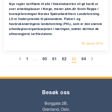
Nye regler tarifflønn til alle i fiskeindustrien vil gå hardt ut
over arbeidsplasser i Norge, mener adm.dir Svein Reppe i
bransjeforeningen Norske Sjømatbedrifters Landsforening.
LO er hoderystende til påstandene. Fiskeri- og
havbruksnæringens landsforening (FHL), som er den største
arbeidsgiverorganisasjonen i næringen, støtter derimot de
allmenngjorte tariffavtalene.
06. januar 2015
1
…
60
61
62
63
64
Besøk oss
Borggata 2B,
Grønland, Oslo.