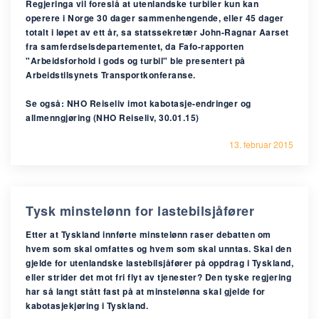
Regjeringa vil foreslå at utenlandske turbiler kun kan
operere i Norge 30 dager sammenhengende, eller 45 dager
totalt i løpet av ett år, sa statssekretær John-Ragnar Aarset
fra samferdselsdepartementet, da Fafo-rapporten
"Arbeidsforhold i gods og turbil" ble presentert på
Arbeidstilsynets Transportkonferanse.
Se også: NHO Reiseliv imot kabotasje-endringer og
allmenngjøring (NHO Reiseliv, 30.01.15)
13. februar 2015
Tysk minstelønn for lastebilsjåfører
Etter at Tyskland innførte minstelønn raser debatten om
hvem som skal omfattes og hvem som skal unntas. Skal den
gjelde for utenlandske lastebilsjåfører på oppdrag i Tyskland,
eller strider det mot fri flyt av tjenester? Den tyske regjering
har så langt stått fast på at minstelønna skal gjelde for
kabotasjekjøring i Tyskland.