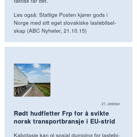
faktisk får det.
Les også: Statlige Posten kjører gods i
Norge med sitt eget slo­va­kiske laste­bil­sel­
skap (ABC Nyheter, 21.10.15)
21. oktober
Rødt hudfletter Frp for å svikte
norsk transportbransje i EU-strid
Kabotasje kan gi sosial dumping for laste­bi­