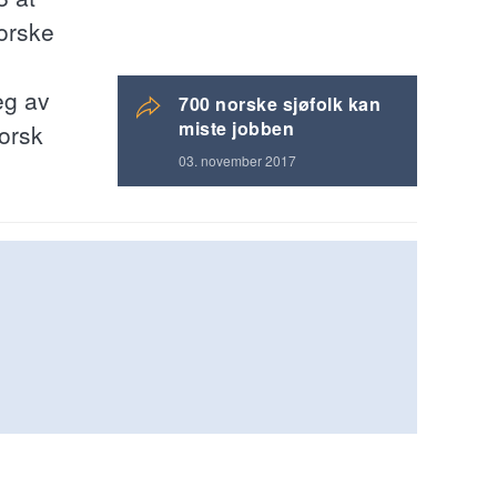
norske
eg av
700 norske sjøfolk kan
miste jobben
Norsk
03. november 2017