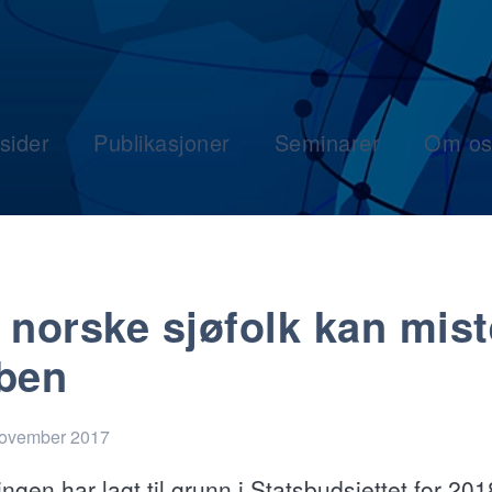
sider
Publikasjoner
Seminarer
Om os
 norske sjøfolk kan mist
ben
november 2017
ngen har lagt til grunn i Statsbudsjettet for 201