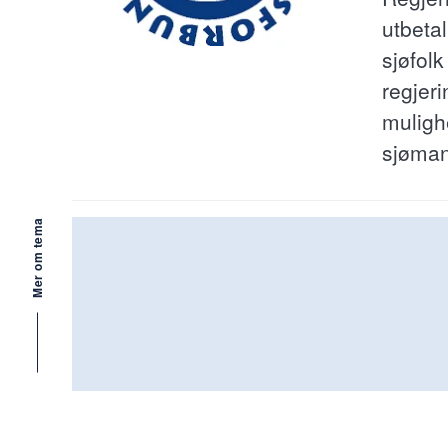
utbetal
sjøfolk
regjeri
mulighe
sjøman
Mer om tema