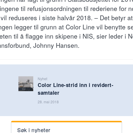
ingene til refusjonsordningen til rederiene for 
 vil reduseres i siste halvår 2018. – Det betyr at
ngen legger til grunn at Color Line vil benytte s
ten til å flagge inn skipene i NIS, sier leder i 
nsforbund, Johnny Hansen.
Nyhet
Color Line-strid inn i revidert-
samtaler
28. mai 2018
Søk i nyheter