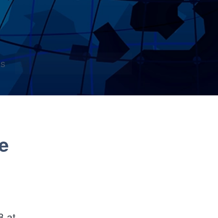
s
e
8 at