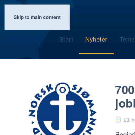
Skip to main content
Start
Nyheter
Tema
700
job
03. 
Regjeri