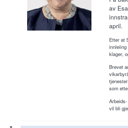
av Esa
innstra
april.
Etter at 
innleiin
klager, o
Brevet a
vikarbyr
tjeneste
som ette
Arbeids-
vil bli g