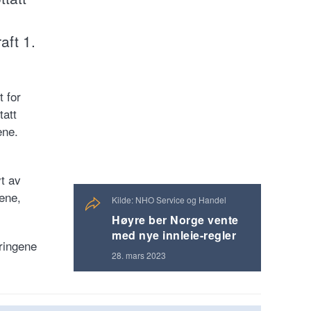
aft 1.
t for
tatt
ene.
t av
gene,
Kilde: NHO Service og Handel
Høyre ber Norge vente
med nye innleie-regler
ringene
28. mars 2023