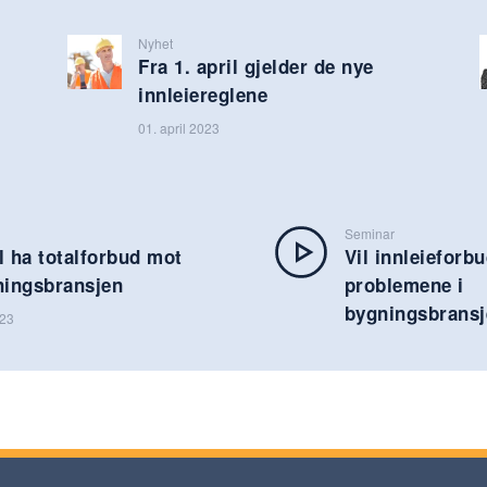
Nyhet
Fra 1. april gjelder de nye
innleiereglene
01. april 2023
Seminar
l ha totalforbud mot
Vil innleieforb
ingsbransjen
problemene i
bygningsbrans
023