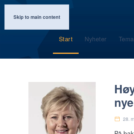
Skip to main content
Start
Nyheter
Tema
Høy
nye
28. 
På bak