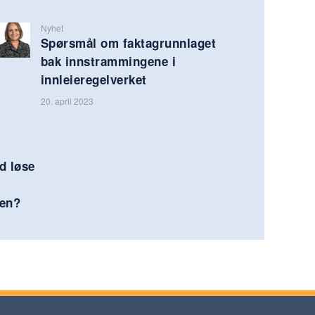
Nyhet
Spørsmål om faktagrunnlaget
bak innstrammingene i
innleieregelverket
20. april 2023
ud løse
jen?