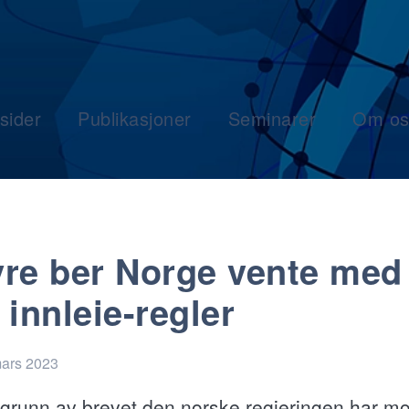
sider
Publikasjoner
Seminarer
Om os
re ber Norge vente med
 innleie-regler
mars 2023
grunn av brevet den norske regjeringen har mot