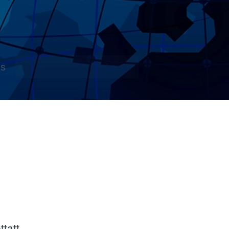
s
tatt