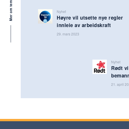
Mer om tema
Nyhet
Høyre vil utsette nye regler
innleie av arbeidskraft
29. mars 2023
Nyhet
Rødt vi
bemann
21. april 2