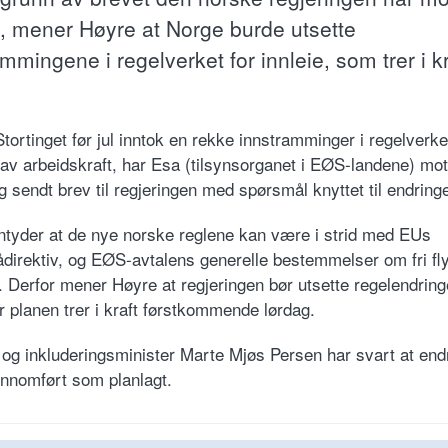
, mener Høyre at Norge burde utsette
mmingene i regelverket for innleie, som trer i kr
Stortinget før jul inntok en rekke innstramminger i regelverke
g av arbeidskraft, har Esa (tilsynsorganet i EØS-landene) mot
g sendt brev til regjeringen med spørsmål knyttet til endring
ntyder at de nye norske reglene kan være i strid med EUs
ådirektiv, og EØS-avtalens generelle bestemmelser om fri fly
r. Derfor mener Høyre at regjeringen bør utsette regelendrin
r planen trer i kraft førstkommende lørdag.
 og inkluderingsminister Marte Mjøs Persen har svart at end
jennomført som planlagt.